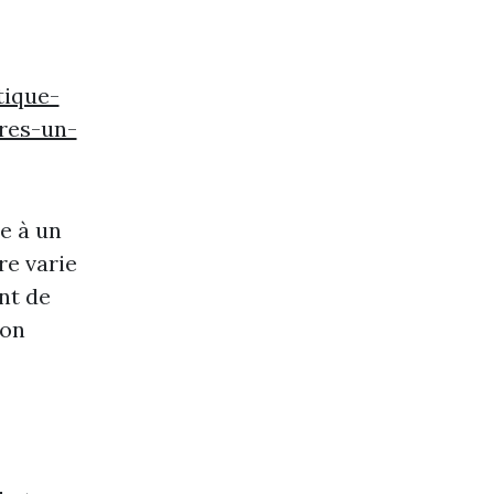
tique-
res-un-
e à un
re varie
nt de
ion