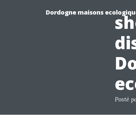
Dordogne maisons ecologiqu
sh
di
Do
ec
Posté p