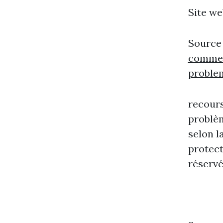
Site we
Source
commen
proble
recours
problèm
selon l
protect
réservé